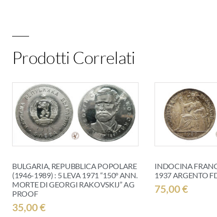
Prodotti Correlati
BULGARIA, REPUBBLICA POPOLARE
INDOCINA FRANCE
(1946-1989) : 5 LEVA 1971 “150° ANN.
1937 ARGENTO F
MORTE DI GEORGI RAKOVSKIJ” AG
75,00
€
PROOF
35,00
€