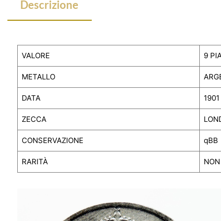
Descrizione
Descrizione
VALORE
9 PI
METALLO
ARG
DATA
1901
ZECCA
LON
CONSERVAZIONE
qBB
RARITÀ
NON 