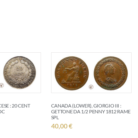
SE : 20 CENT
CANADA (LOWER), GIORGIO III :
DC
GETTONE DA 1/2 PENNY 1812 RAME
SPL
40,00
€